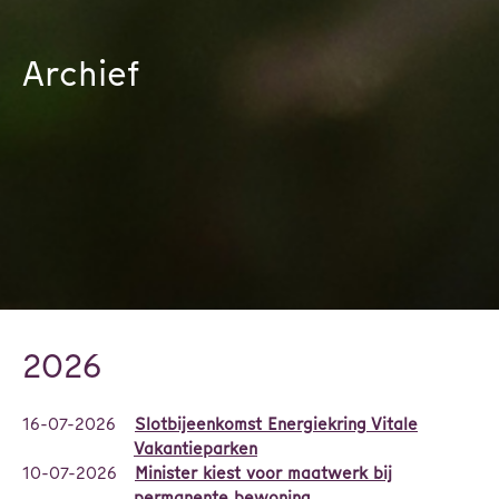
Archief
2026
16-07-2026
Slotbijeenkomst Energiekring Vitale
Vakantieparken
10-07-2026
Minister kiest voor maatwerk bij
permanente bewoning