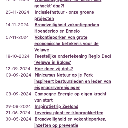
gehackt’ dag?!
25-11-2024
Inclusiefnatuur - onze groene
projecten
14-11-2024
Brandveiligheid vakantieparken
Hoenderloo en Ermelo
07-11-2024
Vakantieparken van grote
economische betekenis voor de
Veluwe
18-10-2024
Feestelijke ondertekening Regio Deal
‘Veluwe in Balans’
12-09-2024
Hoe doen zij dat..?
09-09-2024
Minicursus Natuur op je Park
inspireert bestuursleden en leden van
eigenaarsverenigingen
03-09-2024
Campagne Energie op eigen kracht
van start
29-08-2024
Inspiratietrip Zeeland
21-06-2024
Levering plant-en-klaarpakketten
30-05-2024
Brandveiligheid en vakantieparken,
inzetten op preventie