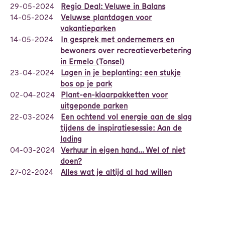
29-05-2024
Regio Deal: Veluwe in Balans
14-05-2024
Veluwse plantdagen voor
vakantieparken
14-05-2024
In gesprek met ondernemers en
bewoners over recreatieverbetering
in Ermelo (Tonsel)
23-04-2024
Lagen in je beplanting: een stukje
bos op je park
02-04-2024
Plant-en-klaarpakketten voor
uitgeponde parken
22-03-2024
Een ochtend vol energie aan de slag
tijdens de inspiratiesessie: Aan de
lading
04-03-2024
Verhuur in eigen hand… Wel of niet
doen?
27-02-2024
Alles wat je altijd al had willen
weten over vakantieparken...
09-02-2024
Nieuwe Regio Deal toegekend aan
Veluwe
07-02-2024
Terugblik: Stud-E-On met Online