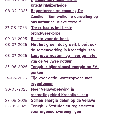
Krachtighuizerheide
08-09-2025
Regentonnen op camping De
Zandkuil: 'Een welkome aanvulling op
ons natuurinclusieve terrein'
27-08-2025
'De natuur is het beste
brandweerkorps'
09-07-2025
Ruimte voor de beek
08-07-2025
Met het groen dat groeit, bloeit ook
de samenwerking in Krachtighuizen
03-07-2025
Laat jouw gasten nog meer genieten
van de Veluwse natuur
25-06-2025
Terugblik bijeenkomst energie op EV-
parken
16-06-2025
Tijd voor actie: wateropvang met
regentonnen
30-05-2025
Meer Veluwebeleving in
recreatiegebied Krachtighuizen
28-05-2025
Samen energie delen op de Veluwe
22-05-2025
Terugblik Statuten en reglementen
voor eigenaarsverenigingen