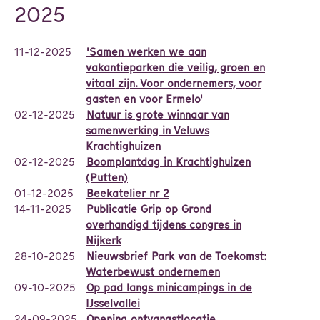
2025
11-12-2025
'Samen werken we aan
vakantieparken die veilig, groen en
vitaal zijn. Voor ondernemers, voor
gasten en voor Ermelo'
02-12-2025
Natuur is grote winnaar van
samenwerking in Veluws
Krachtighuizen
02-12-2025
Boomplantdag in Krachtighuizen
(Putten)
01-12-2025
Beekatelier nr 2
14-11-2025
Publicatie Grip op Grond
overhandigd tijdens congres in
Nijkerk
28-10-2025
Nieuwsbrief Park van de Toekomst:
Waterbewust ondernemen
09-10-2025
Op pad langs minicampings in de
IJsselvallei
24-09-2025
Opening ontvangstlocatie