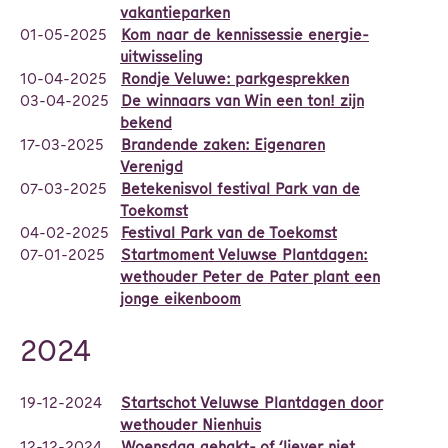
vakantieparken
01-05-2025
Kom naar de kennissessie energie-
uitwisseling
10-04-2025
Rondje Veluwe: parkgesprekken
03-04-2025
De winnaars van Win een ton! zijn
bekend
17-03-2025
Brandende zaken: Eigenaren
Verenigd
07-03-2025
Betekenisvol festival Park van de
Toekomst
04-02-2025
Festival Park van de Toekomst
07-01-2025
Startmoment Veluwse Plantdagen:
wethouder Peter de Pater plant een
jonge eikenboom
2024
19-12-2024
Startschot Veluwse Plantdagen door
wethouder Nienhuis
12-12-2024
Woensdag gehakt- of ‘liever niet