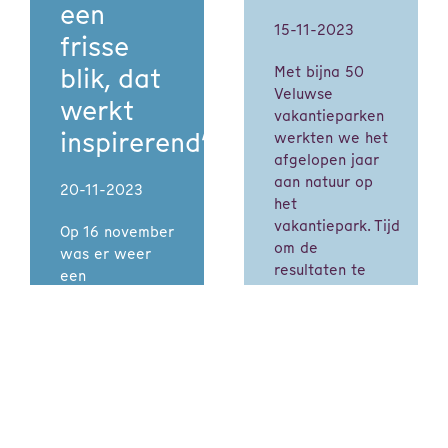
een
15-11-2023
frisse
blik, dat
Met bijna 50
Veluwse
werkt
vakantieparken
inspirerend”
werkten we het
afgelopen jaar
aan natuur op
20-11-2023
het
vakantiepark. Tijd
Op 16 november
om de
was er weer
resultaten te
een
laten zien aan
inspirerende
eigenaren van
‘Digitale
vakantieparken,
werkplaats’
ontwerpers,
voor
adviseurs,
vakantieparken
beleidsmakers
op de Veluwe,
en bestuurders.
in
Lees meer