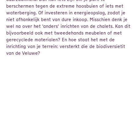
berschermen tegen de extreme hoosbuien of iets met
waterberging. Of investeren in energieopslag, zodat je
niet afhankelijk bent van dure inkoop. Misschien denk je
wel na over het 'anders' inrichten van de chalets. Kan dit
bijvoorbeeld ook met tweedehands meubelen of met
gerecyclede materialen? En hoe staat het met de
inrichting van je terrein: versterkt die de biodiversietit
van de Veluwe?
Dit zijn allemaal grote thema's om mee bezig te gaan.
Het hoeft tegelijk: het kan in kleine stappen.
Maar, hoe dan? En waar doe je goed aan en is passend
binnen jouw budget en op je park?
Graag gaan we hierover met je in gesprek en komen we
samen tot inzichten wat passend is bij jouw situatie.
Neem contact met ons op, zodat je we hiermee kunnen
helpen.