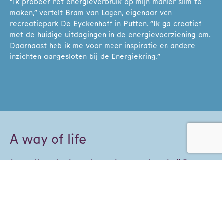
“Ik probeer het energieverbruik op mijn manier slim te
maken,” vertelt Bram van Lagen, eigenaar van
recreatiepark De Eyckenhoff in Putten. “Ik ga creatief
met de huidige uitdagingen in de energievoorziening om.
Daarnaast heb ik me voor meer inspiratie en andere
inzichten aangesloten bij de Energiekring.”
A way of life
Jos en Hanneke, bungalowpark en zorgboerderij De
Roek