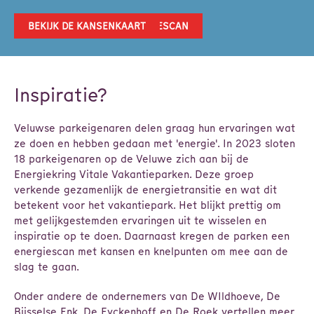
LEES MEER OVER DE ENERGIESCAN
PLAN EEN GESPREK
BEKIJK DE KANSENKAART
Inspiratie?
Veluwse parkeigenaren delen graag hun ervaringen wat
ze doen en hebben gedaan met 'energie'. In 2023 sloten
18 parkeigenaren op de Veluwe zich aan bij de
Energiekring Vitale Vakantieparken. Deze groep
verkende gezamenlijk de energietransitie en wat dit
betekent voor het vakantiepark. Het blijkt prettig om
met gelijkgestemden ervaringen uit te wisselen en
inspiratie op te doen. Daarnaast kregen de parken een
energiescan met kansen en knelpunten om mee aan de
slag te gaan.
Onder andere de ondernemers van De WIldhoeve, De
Bijsselse Enk, De Eyckenhoff en De Roek vertellen meer