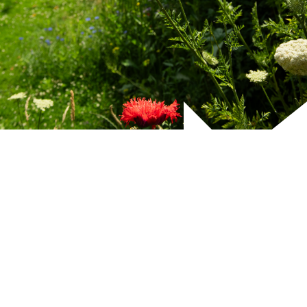
nieuws
nieuws
A way of
Cursus
life
Natuur
op je
06-02-2024
park is