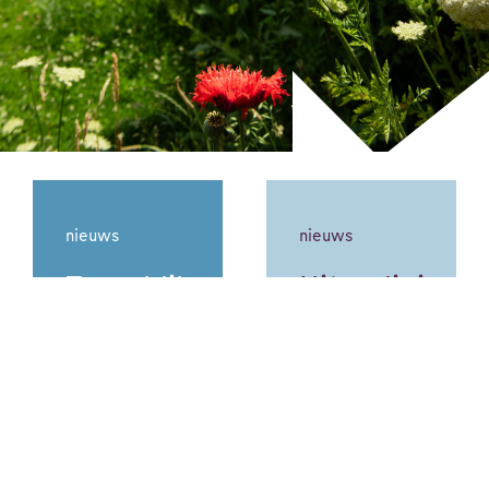
nieuws
nieuws
Terugblik:
Uitnodiging:
Training
laat je
gastgericht
bedrijf
werken.
groeien
Hoe doe
door
je dat
digital