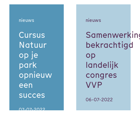
nieuws
nieuws
Cursus
Samenwerkin
Natuur
bekrachtigd
op je
op
park
landelijk
opnieuw
congres
een
VVP
succes
06-07-2022
07-07-2022
‘We zijn goed
op weg, maar
Zo’n 15
nog lang niet
enthousiaste en
klaar.’ Henk
gemotiveerde