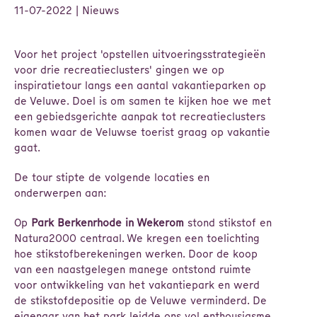
11-07-2022
| Nieuws
Voor het project 'opstellen uitvoeringsstrategieën
voor drie recreatieclusters' gingen we op
inspiratietour langs een aantal vakantieparken op
de Veluwe. Doel is om samen te kijken hoe we met
een gebiedsgerichte aanpak tot recreatieclusters
komen waar de Veluwse toerist graag op vakantie
gaat.
De tour stipte de volgende locaties en
onderwerpen aan:
Op
Park Berkenrhode in Wekerom
stond stikstof en
Natura2000 centraal. We kregen een toelichting
hoe stikstofberekeningen werken. Door de koop
van een naastgelegen manege ontstond ruimte
voor ontwikkeling van het vakantiepark en werd
de stikstofdepositie op de Veluwe verminderd. De
eigenaar van het park leidde ons vol enthousiasme