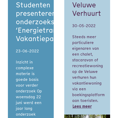
Studenten
Veluwe
presenteren
Verhuurt
onderzoeksresultaten
30-05-2022
‘Energietransitie
Vakantieparken’
Steeds meer
particuliere
eigenaren van
23-06-2022
een chalet,
stacaravan of
Inzicht in
recreatiewoning
complexe
op de Veluwe
materie is
verhuren hun
goede basis
vakantiewoning
voor verder
via een
onderzoek Op
boekingsplatform
woensdag 22
aan toeristen.
juni werd een
Lees meer
jaar lang
onderzoek