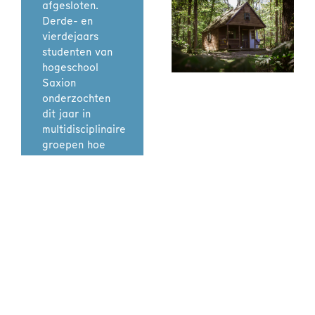
afgesloten.
Derde- en
vierdejaars
studenten van
hogeschool
Saxion
onderzochten
dit jaar in
multidisciplinaire
groepen hoe
vakantieparken
zich kunnen
voorbereiden
op de
energietransitie.
Lees meer