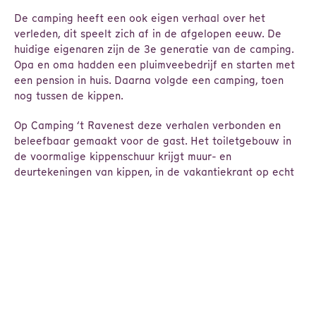
De camping heeft een ook eigen verhaal over het
verleden, dit speelt zich af in de afgelopen eeuw. De
huidige eigenaren zijn de 3e generatie van de camping.
Opa en oma hadden een pluimveebedrijf en starten met
een pension in huis. Daarna volgde een camping, toen
nog tussen de kippen.
Op Camping ‘t Ravenest deze verhalen verbonden en
beleefbaar gemaakt voor de gast. Het toiletgebouw in
de voormalige kippenschuur krijgt muur- en
deurtekeningen van kippen, in de vakantiekrant op echt
krantenpapier vertellen de huidige eigenaren over hun
plek, nieuwtjes en de natuur, via de luisterpaaltjes op de
‘geheime vertel plek’ hoor je legendes en keltische
muziek, de speeltuin krijgt een kippenthema met een
ravenest, het oude boerderijtje wordt opgeknapt in de
stijl van toen.