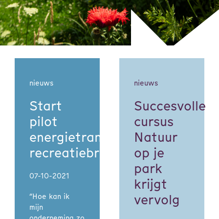
nieuws
nieuws
Start
Succesvolle
pilot
cursus
energietransitie
Natuur
recreatiebranche
op je
park
07-10-2021
krijgt
vervolg
“Hoe kan ik
mijn
onderneming zo