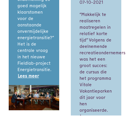
07-10-2021
goed mogelijk
klaarstomen
“Makkelijk te
voor de
realiseren
aanstaande
maatregelen in
onvermijdelijke
relatief korte
energietransitie?”
tijd” Volgens de
Het is de
deelnemende
centrale vraag
recreatieondernemers
in het nieuwe
was het een
Fieldlab-project
groot succes:
Energietransitie.
de cursus die
Lees meer
het programma
Vitale
Vakantieparken
dit jaar voor
hen
organiseerde.
Lees meer