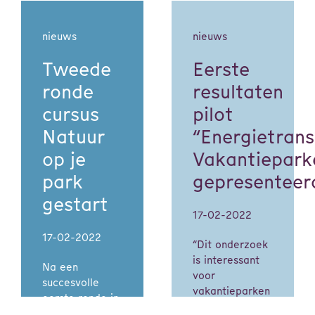
nieuws
nieuws
Tweede
Eerste
ronde
resultaten
cursus
pilot
Natuur
“Energietrans
op je
Vakantiepark
park
gepresenteer
gestart
17-02-2022
17-02-2022
“Dit onderzoek
is interessant
Na een
voor
succesvolle
vakantieparken
eerste ronde in
op de hele
2021 is in