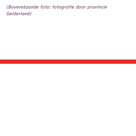
(Bovenstaande foto: fotografie door provincie
Gelderland)
Blijf op de hoogte. Meldt u aan voor onze
NIEUWSBRIEF
Bekijk ons
nieuwsbrievenarchief
.
contact
over ons
nieuwsbrief